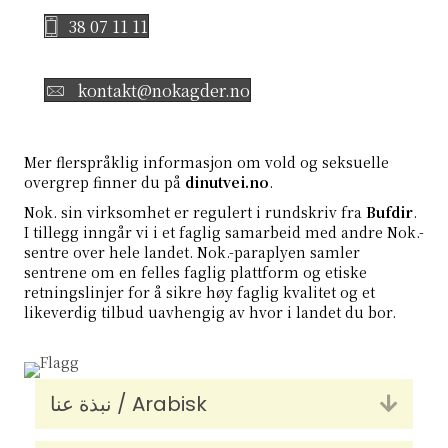
38 07 11 11
kontakt@nokagder.no
Mer flerspråklig informasjon om vold og seksuelle
overgrep finner du på
dinutvei.no
.
Nok. sin virksomhet er regulert i
rundskriv fra
Bufdir
.
I tillegg inngår vi i et faglig samarbeid med andre Nok.-
sentre over hele landet. Nok.-paraplyen samler
sentrene om en felles faglig plattform og etiske
retningslinjer for å sikre høy faglig kvalitet og et
likeverdig tilbud uavhengig av hvor i landet du bor.
نبذة عنا / Arabisk
Utvid