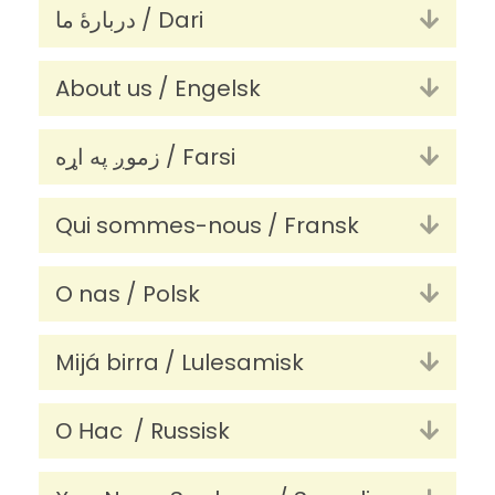
دربارۀ ما / Dari
Utvid
About us / Engelsk
Utvid
زموږ په اړه / Farsi
Utvid
Qui sommes-nous / Fransk
Utvid
O nas / Polsk
Utvid
Mijá birra / Lulesamisk
Utvid
О Нac / Russisk
Utvid