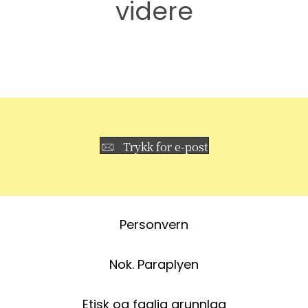
videre
Trykk for e-post
Personvern
Nok. Paraplyen
Etisk og faglig grunnlag