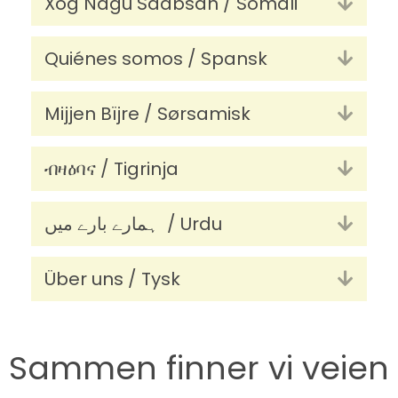
Xog Nagu Saabsan / Somali
Utvid
Quiénes somos / Spansk
Utvid
Mijjen Bïjre / Sørsamisk
Utvid
ብዛዕባና / Tigrinja
Utvid
ہمارے بارے میں / Urdu
Utvid
Über uns / Tysk
Utvid
Sammen finner vi veien