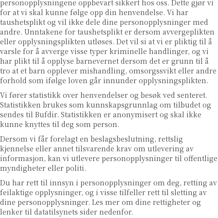
personopplysningene oppbevart sikkert hos oss. Dette gjør vi
for at vi skal kunne følge opp din henvendelse. Vi har
taushetsplikt og vil ikke dele dine personopplysninger med
andre. Unntakene for taushetsplikt er dersom
avvergeplikten
eller opplysningsplikten
utløses. Det vil si at vi er pliktig til å
varsle for å avverge visse typer kriminelle handlinger, og vi
har plikt til å opplyse barnevernet dersom det er grunn til å
tro at et barn opplever mishandling, omsorgssvikt eller andre
forhold som ifølge loven går innunder opplysningsplikten.
Vi fører statistikk over henvendelser og besøk ved senteret.
Statistikken brukes som kunnskapsgrunnlag om tilbudet og
sendes til Bufdir. Statistikken er anonymisert og skal ikke
kunne knyttes til deg som person.
Dersom vi får forelagt en beslagsbeslutning, rettslig
kjennelse eller annet tilsvarende krav om utlevering av
informasjon, kan vi utlevere personopplysninger til offentlige
myndigheter eller politi.
Du har rett til innsyn i personopplysninger om deg, retting av
feilaktige opplysninger, og i visse tilfeller rett til sletting av
dine personopplysninger. Les mer om dine rettigheter og
lenker til datatilsynets sider nedenfor.